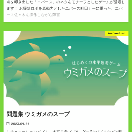
点を叩き出した「エバース」のネタをモチーフとしたゲームが登場し
ます！ お掃除ロボを原動力としたエバース町田カーに乗った、エバ
ース佐々木を操作しながら障害…
ios/ android
問題集 ウミガメのスープ
2023.09.26
シチュエーションパズル、水平思考パズル、Yes/Noパズルなどと呼