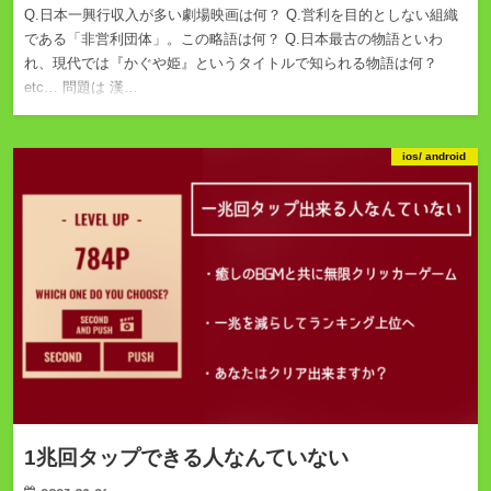
Q.日本一興行収入が多い劇場映画は何？ Q.営利を目的としない組織
である「非営利団体」。この略語は何？ Q.日本最古の物語といわ
れ、現代では『かぐや姫』というタイトルで知られる物語は何？
etc… 問題は 漢…
ios/ android
1兆回タップできる人なんていない