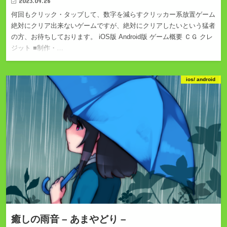
2023.09.26
何回もクリック・タップして、数字を減らすクリッカー系放置ゲーム
絶対にクリア出来ないゲームですが、絶対にクリアしたいという猛者
の方、お待ちしております。 iOS版 Android版 ゲーム概要 ＣＧ クレ
ジット ■制作・…
ios/ android
癒しの雨音 – あまやどり –