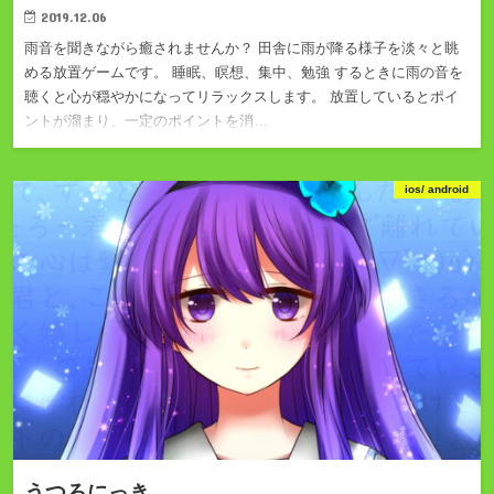
2019.12.06
雨音を聞きながら癒されませんか？ 田舎に雨が降る様子を淡々と眺
める放置ゲームです。 睡眠、瞑想、集中、勉強 するときに雨の音を
聴くと心が穏やかになってリラックスします。 放置しているとポイ
ントが溜まり、一定のポイントを消…
ios/ android
うつろにっき