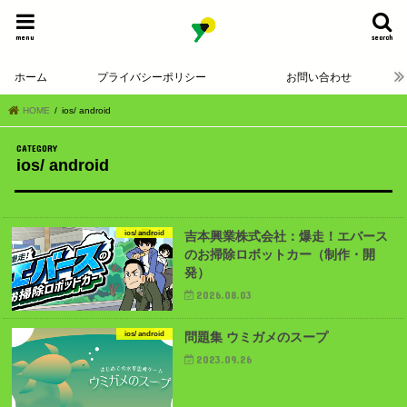
menu
search
ホーム
プライバシーポリシー
お問い合わせ
HOME
ios/ android
ios/ android
ios/ android
吉本興業株式会社：爆走！エバース
のお掃除ロボットカー（制作・開
発）
2026.08.03
ios/ android
問題集 ウミガメのスープ
2023.09.26