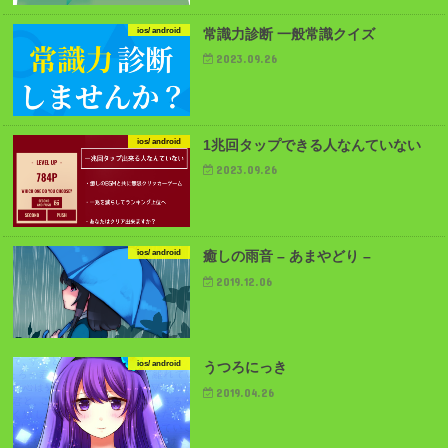
ios/ android
常識力診断 一般常識クイズ
2023.09.26
ios/ android
1兆回タップできる人なんていない
2023.09.26
ios/ android
癒しの雨音 – あまやどり –
2019.12.06
ios/ android
うつろにっき
2019.04.26